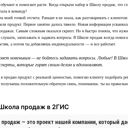
 обучают и помогают расти. Когда открыли набор в Школу продаж, это ст
пала в команду!
а моей точкой отсчета. Раньше я не знала, как разговаривать с клиентом:
 или продукт. Первое занятие далось тяжело. Новая информация усваивала
родажах. Самым сложным оказался скрипт. Но я быстро поняла, что нуж
т слушать, записывать и задавать вопросы. В Школе продаж всегда помога
астям, а потом ты добавляешь индивидуальности — и все работает.
овет новеньким — не бойтесь задавать вопросы. Любые! В Шко
перты, которые горят своим делом и вдохновляют.
 я продаю продукт с реальной ценностью, помогаю клиенту подобрать р
а получаешь положительную обратную связь, понимаешь: ты на правильн
 Школа продаж в 2ГИС
 продаж — это проект нашей компании, который д