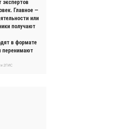
т экспертов
овек. Главное —
ятельности или
ники получают
одят в формате
ки перенимают
ти 2ГИС