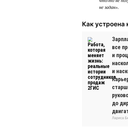
что-то не пол
не задан».
Как устроена 
Зарпла
все п
и проц
наско
и наск
Карье
старш
руков
до дир
двига
Лариса Б