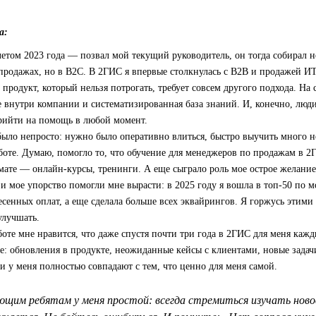
а:
етом 2023 года — позвал мой текущий руководитель, он тогда собирал н
 продажах, но в B2C. В 2ГИС я впервые столкнулась с B2B и продажей ИТ
продукт, который нельзя потрогать, требует совсем другого подхода. На 
 внутри компании и систематизированная база знаний. И, конечно, люди
прийти на помощь в любой момент.
было непросто: нужно было оперативно влиться, быстро выучить много 
боте. Думаю, помогло то, что обучение для менеджеров по продажам в 
ате — онлайн-курсы, тренинги. А еще сыграло роль мое острое желание 
 и мое упорство помогли мне вырасти: в 2025 году я вошла в топ‑50 по 
есенных оплат, а еще сделала больше всех эквайрингов. Я горжусь этими
улучшать.
боте мне нравится, что даже спустя почти три года в 2ГИС для меня кажд
е: обновления в продукте, неожиданные кейсы с клиентами, новые задач
 у меня полностью совпадают с тем, что ценно для меня самой.
щим ребятам у меня простой: всегда стремиться изучать новое 