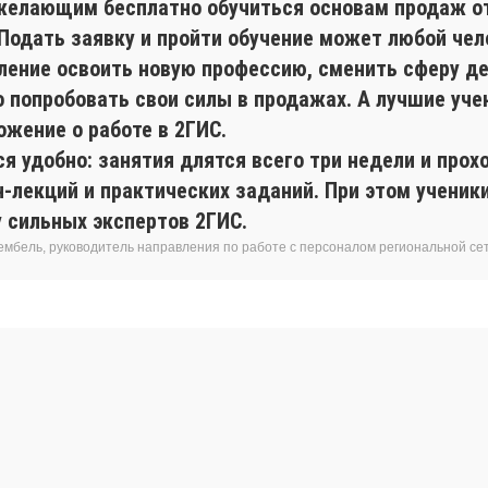
желающим бесплатно обучиться основам продаж о
 Подать заявку и пройти обучение может любой чел
ление освоить новую профессию, сменить сферу де
о попробовать свои силы в продажах. А лучшие уче
ожение о работе в 2ГИС.
я удобно: занятия длятся всего три недели и прох
н-лекций и практических заданий. При этом учени
у сильных экспертов 2ГИС.
ембель, руководитель направления по работе с персоналом региональной се