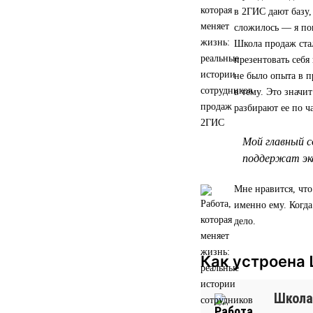
в 2ГИС дают базу,
сложилось — я по
Школа продаж стал
презентовать себя
не было опыта в п
в тему. Это значи
разбирают ее по ч
Мой главный с
поддержат экс
Мне нравится, что
именно ему. Когд
дело.
Как устроена
Школа