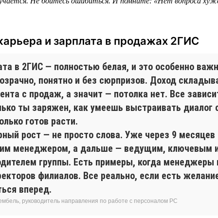
учается. Не бойтесь ошибиться. И помните: «Нет вопроса хуж
карьера и зарплата в продажах 2ГИС
та в 2ГИС — полностью белая, и это особенно важн
розрачно, понятно и без сюрпризов. Доход складыв
ента с продаж, а значит — потолка нет. Все зависит
лько ты заряжен, как умеешь выстраивать диалог 
олько готов расти.
рный рост — не просто слова. Уже через 9 месяцев
им менеджером, а дальше — ведущим, ключевым 
одителем группы. Есть примеры, когда менеджеры
екторов филиалов. Все реально, если есть желание
ться вперед.
ембель, руководитель направления по работе с персоналом РС