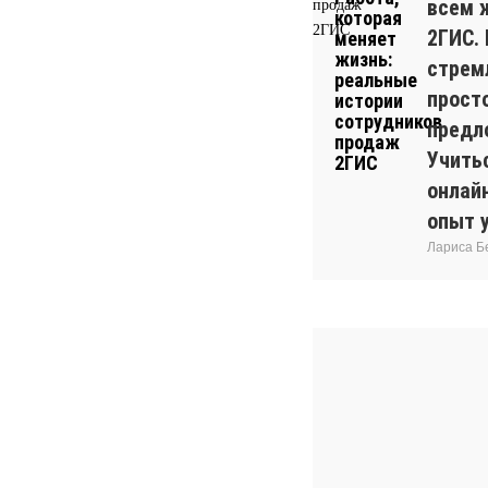
всем 
2ГИС.
стрем
прост
предл
Учитьс
онлай
опыт 
Лариса Б