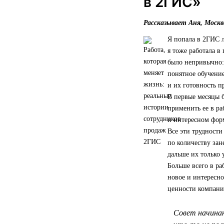
в 2ГИС»
Рассказывает Аня, Москв
Я попала в 2ГИС л
я тоже работала в
было непривычно: 
понятное обучение
и их готовность 
В первые месяцы 
применить ее в ра
и интересном форм
Все эти трудности
по количеству зан
дальше их только 
Больше всего в ра
новое и интересно
ценности компании
Совет начинаю