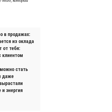
е того, который
о в продажах:
ается из оклада
 от тебя:
с клиентом
 можно стать
и даже
 вырастали
 и энергия