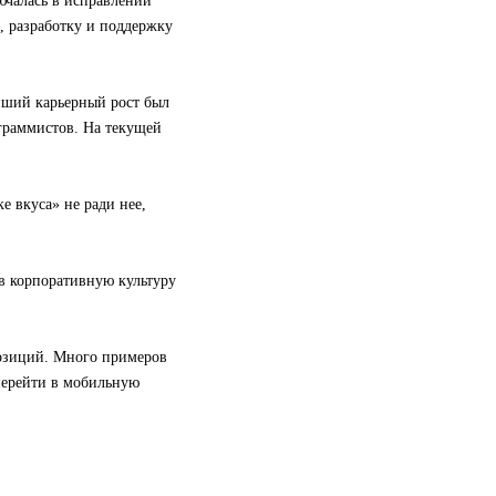
ючалась в исправлении
х, разработку и поддержку
йший карьерный рост был
граммистов. На текущей
е вкуса» не ради нее,
в корпоративную культуру
озиций. Много примеров
перейти в мобильную