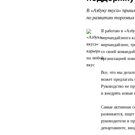
В «Азбуку вкуса» пришл
по развитию торговых
Я работаю в «Азбу
мерчандайзинга ка
мерчандайзинг, тр
со своей командо
организацией нов
Все, что мы делал
может предлагать 
Руководство не пр
и внедрять новые 
Самые активные с
развивается, ищет
руководители в п
департаменте, виц