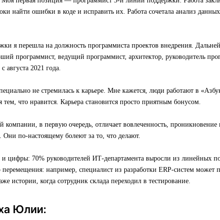
а. Моя первая позиция — программист 3-й линии поддержки. Работа закл
роки найти ошибки в коде и исправить их. Работа сочетала анализ данны
жки я перешла на должность программиста проектов внедрения. Дальне
рший программист, ведущий программист, архитектор, руководитель про
с августа 2021 года.
специально не стремилась к карьере. Мне кажется, люди работают в «Азбук
я тем, что нравится. Карьера становится просто приятным бонусом.
й компании, в первую очередь, отличает вовлеченность, проникновение 
. Они по-настоящему болеют за то, что делают.
 и цифры: 70% руководителей ИТ-департамента выросли из линейных п
о перемещения: например, специалист из разработки ERP-систем может 
даже истории, когда сотрудник склада переходил в тестирование.
ха Юлии: