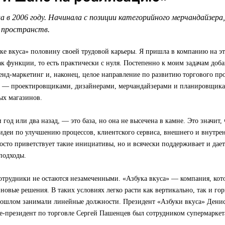
а в 2006 году. Начинала с позиции категорийного мерчандайзера
 пространств.
ке вкуса» половину своей трудовой карьеры. Я пришла в компанию на эт
к функции, то есть практически с нуля. Постепенно к моим задачам доб
енд-маркетинг и, наконец, целое направление по развитию торгового про
й — проектировщиками, дизайнерами, мерчандайзерами и планировщик
ых магазинов.
и год или два назад, — это база, но она не высечена в камне. Это значит
идеи по улучшению процессов, клиентского сервиса, внешнего и внутрен
осто приветствует такие инициативы, но и всячески поддерживает и дае
подходы.
отрудники не остаются незамеченными. «Азбука вкуса» — компания, кот
 новые решения. В таких условиях легко расти как вертикально, так и г
рошлом занимали линейные должности. Президент «Азбуки вкуса» Денис
е-президент по торговле Сергей Пашенцев был сотрудником супермаркет