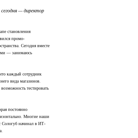
, сегодня — директор
апе становления
авился промо-
странства. Сегодня вместе
ами — занимаюсь
, что каждый сотрудник
него вида магазинов.
т возможность тестировать
орая постоянно
оризонтально. Многие наши
 Сологуб начинал в ИТ-
а.