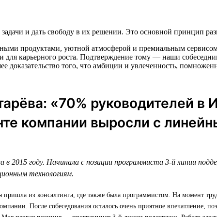
задачи и дать свободу в их решении. Это основной принцип ра
нными продуктами, уютной атмосферой и премиальным сервисом. 
и для карьерного роста. Подтверждение тому — наши собеседник
ее доказательство того, что амбиции и увлеченность, помножен
арёва: «70% руководителей в 
те компании выросли с линейн
а в 2015 году. Начинала с позиции программиста 3-й линии подд
ционным технологиям.
я пришла из консалтинга, где также была программистом. На момент тру
омпании. После собеседования осталось очень приятное впечатление, по