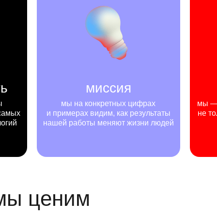
ть
миссия
ы
мы на конкретных цифрах
мы — 
самых
и примерах видим, как результаты
не то
логий
нашей работы меняют жизни людей
 мы ценим