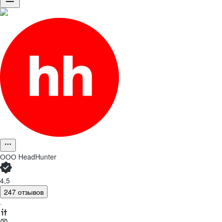
ООО
HeadHunter
4,5
247 отзывов
·