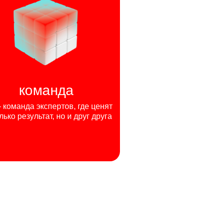
команда
команда экспертов, где ценят
лько результат, но и друг друга