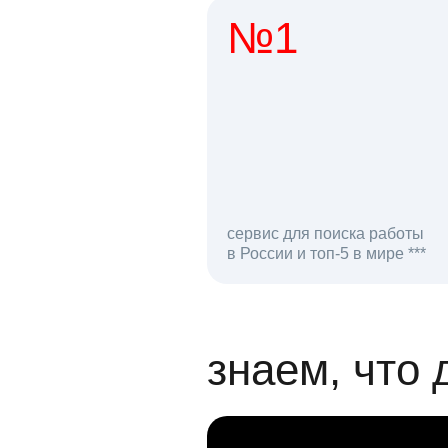
№1
1 мл
сервис для поиска работы
в России и топ-5 в мире ***
откликов на вак
знаем, что 