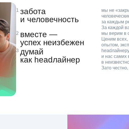
забота
мы не «зак
человечески
и человечность
за каждым р
За каждой в
вместе —
мы верим в с
Ценим всех, 
успех неизбежен
опытом, эксп
думай
headлайнеру
и нас самих 
как headлайнер
в неизвестн
Зато честно