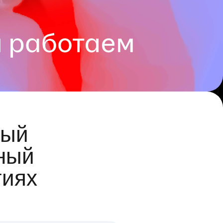
ый
ный
гиях