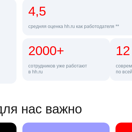
рд
4,5
средняя оценка hh.ru как работодателя **
2000+
68 млн
12
сотрудников уже работают
соврем
в hh.ru
резюме в базе
по все
ансии
для нас важно