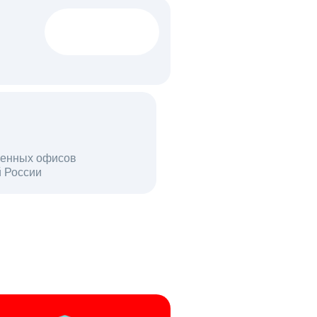
1522 тыс
вакансий
18 млн
енных офисов
й России
пользователей в день