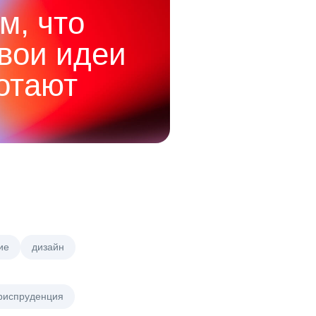
м, что
твои идеи
отают
ие
дизайн
риспруденция