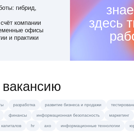
знае
оты: гибрид,
здесь 
 счёт компании
ременные офисы
раб
ии и практики
 вакансию
ты
разработка
развитие бизнеса и продажи
тестирован
финансы
информационная безопасность
маркетинг
 капиталов
hr
axo
информационные технологии
ю