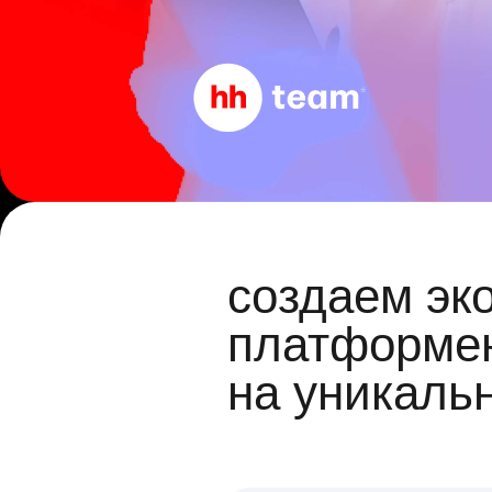
создаем эк
платформен
на уникаль