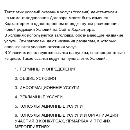
Текст этих условий оказания услуг (Условия) действителен
на момент подписания Договора может быть изменен
Хэдхантером в одностороннем порядке путем размещения
новой редакции Условий на Сайте Хэдхантера.
В Условиях используются заголовки, обозначающие название
услуги. Эти заголовки дают названия разделам, в которых
описываются условия оказания услуг.
В Условиях используются ссылки на пункты, состоящие только
из цифр. Такие ссылки ведут на пункты этих Условий.
1. ТЕРМИНЫ И ОПРЕДЕЛЕНИЯ
2. ОБЩИЕ УСЛОВИЯ
3. ИНФОРМАЦИОННЫЕ УСЛУГИ
1.1. Хэдхантер, или
Хэдхантер, ООО
4. РЕКЛАМНЫЕ УСЛУГИ
HeadHunter, или
«Хэдхантер», ИНН
2.1. Типы и статусы регистрации
5. КОНСУЛЬТАЦИОННЫЕ УСЛУГИ
Исполнитель
7718620740, адрес:
Типы регистрации
3.1. Предоставление доступа к базе данных
2.2. Активация услуг
6. КОНСУЛЬТАЦИОННЫЕ УСЛУГИ И ОРГАНИЗАЦИЯ
125047, г. Москва,
резюме с предложениями Соискателей
Описание и активация
УЧАСТИЯ В КОНКУРСАХ, ЯРМАРКАХ И ПРОЧИХ
2.1.1. Заказчику может быть присвоен один
4.0. Общие условия оказания рекламных услуг
внутригородская
о трудоустройстве с возможностью просмотра
МЕРОПРИЯТИЯХ
из Типов регистраций.
территория
4.0.1. Хэдхантер оказывает Заказчику услугу