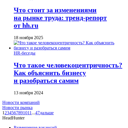
Что стоит за изменениями
на рынке труда: тренд-репорт
от hh.ru
18 ноября 2025
HR-беседы
Что такое человеко­центричность?
Как объяснить бизнесу
и разобраться самим
13 ноября 2024
Новости компаний
Новости рынка
1
2
3
4
5
6
7
8
9
10
11
...
47
дальше
HeadHunter
Размещение вакансий