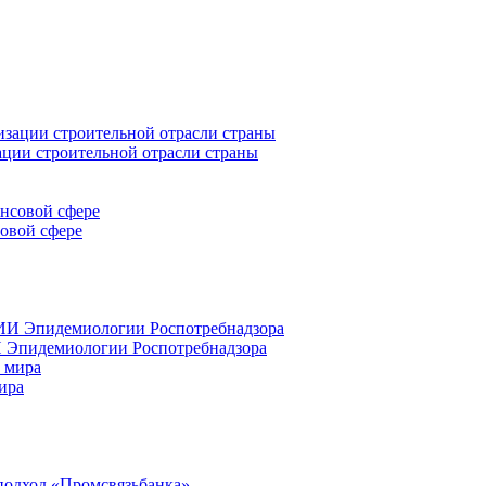
ации строительной отрасли страны
совой сфере
 Эпидемиологии Роспотребнадзора
ира