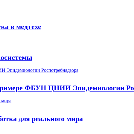
ка в медтехе
косистемы
а примере ФБУН ЦНИИ Эпидемиологии Ро
ботка для реального мира