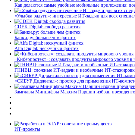
Как делаются самые удобные мобильные приложения: по
«Улыбка радуги»: интересные ИТ-задачи для всех специа
CDEK Digital: свобода развития
Банки.ру: больше чем финтех
Alfa Digital: нескучный финтех
«Киберпротект»: создавать продукты мирового уровня в
ГНИВЦ: сложные ИТ‑задачи и необычные ИТ‑стажировк
«СИБУР Диджитал»: простор для применения ИТ-компе
Замглавы Минцифры Максим Паршин избран президенто
ИТ-проекты