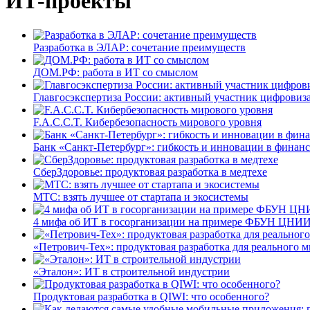
ИТ-проекты
Разработка в ЭЛАР: сочетание преимуществ
ДОМ.РФ: работа в ИТ со смыслом
Главгосэкспертиза России: активный участник цифровиз
F.A.C.C.T. Кибербезопасность мирового уровня
Банк «Санкт-Петербург»: гибкость и инновации в финан
СберЗдоровье: продуктовая разработка в медтехе
МТС: взять лучшее от стартапа и экосистемы
4 мифа об ИТ в госорганизации на примере ФБУН ЦНИИ
«Петрович-Тех»: продуктовая разработка для реального м
«Эталон»: ИТ в строительной индустрии
Продуктовая разработка в QIWI: что особенного?