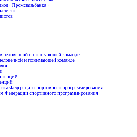
дход «Промсвязьбанка»
листов
 человечной и понимающей команде
и
тенций
м Федерации спортивного программирования