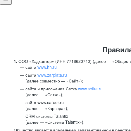
Правил
1.
ООО «Хэдхантер» (ИНН 7718620740) (далее — «Обществ
сайта
www.hh.ru
cайта
www.zarplata.ru
(далее совместно — «Сайт»);
сайта и приложения Сетка
www.setka.ru
(далее — «Сетка»);
сайта www.career.ru
(далее — «Карьера»);
CRM-системы Talantix
(далее — «Система Talantix»).
Общество является владельцем запатентованной в реестр