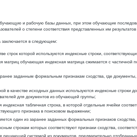
бучающую и рабочую базы данных, при этом обучающие последов
ователей о степени соответствия представленных им результатов 
 заключается в следующем:
ве строк которой используются индексные строки, соответствующ
ия матриц обучающая индексная матрица сжимается с частичной п
аранее заданным формальным признакам сходства, где документы,
ой в качестве исходных данных используются индексные строки д
ователей для документов из обучающей группы;
индексная табличная строка, в которой отдельные ячейки соответ
тствующего признака в поисковом выражении;
ляется один из заранее заданных формальных признаков сходства
ксным строкам которых соответствуют признаки сходства, соотве
е решающей системой из документов, предварительно отобранных 