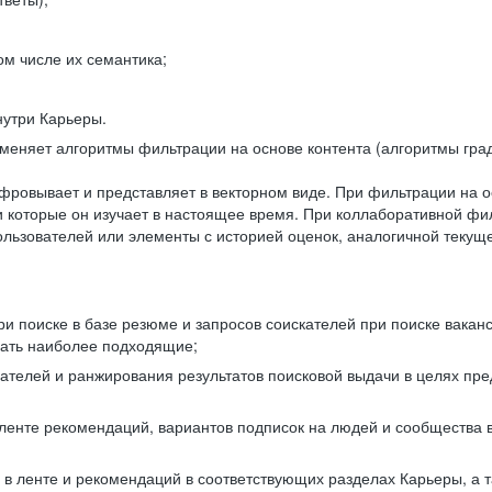
ом числе их семантика;
нутри Карьеры.
еняет алгоритмы фильтрации на основе контента (алгоритмы град
фровывает и представляет в векторном виде. При фильтрации на о
ли которые он изучает в настоящее время. При коллаборативной ф
льзователей или элементы с историей оценок, аналогичной текущ
и поиске в базе резюме и запросов соискателей при поиске вакан
рать наиболее подходящие;
одателей и ранжирования результатов поисковой выдачи в целях п
 ленте рекомендаций, вариантов подписок на людей и сообщества 
 в ленте и рекомендаций в соответствующих разделах Карьеры, а