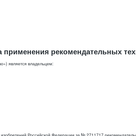
а применения рекомендательных тех
о») является владельцем:
е изобретений Российской Федерации за № 2711717 рекомендатель