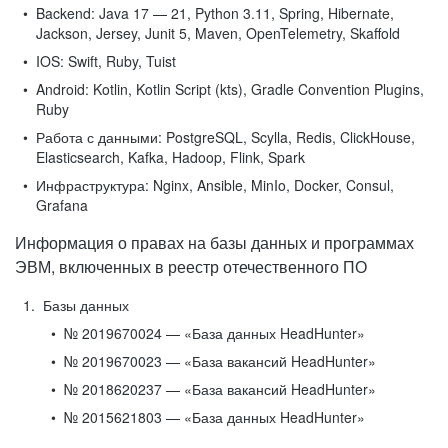
Backend:
Java 17 — 21, Python 3.11, Spring, Hibernate,
Jackson, Jersey, Junit 5, Maven, OpenTelemetry, Skaffold
IOS:
Swift, Ruby, Tuist
Android:
Kotlin, Kotlin Script (kts), Gradle Convention Plugins,
Ruby
Работа с данными:
PostgreSQL, Scylla, Redis, ClickHouse,
Elasticsearch, Kafka, Hadoop, Flink, Spark
Инфраструктура:
Nginx, Ansible, MinIo, Docker, Consul,
Grafana
Информация о правах на базы данных и программах
ЭВМ, включенных в реестр отечественного ПО
Базы данных
№ 2019670024 — «База данных HeadHunter»
№ 2019670023 — «База вакансий HeadHunter»
№ 2018620237 — «База вакансий HeadHunter»
№ 2015621803 — «База данных HeadHunter»