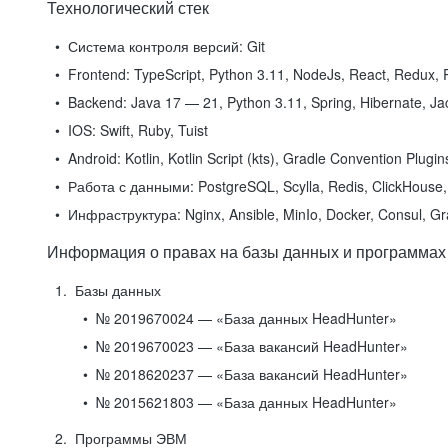
Технологический стек
Система контроля версий:
Git
Frontend:
TypeScript, Python 3.11, NodeJs, React, Redux, R
Backend:
Java 17 — 21, Python 3.11, Spring, Hibernate, Jac
IOS:
Swift, Ruby, Tuist
Android:
Kotlin, Kotlin Script (kts), Gradle Convention Plugi
Работа с данными:
PostgreSQL, Scylla, Redis, ClickHouse, 
Инфраструктура:
Nginx, Ansible, MinIo, Docker, Consul, G
Информация о правах на базы данных и программах
Базы данных
№ 2019670024 — «База данных HeadHunter»
№ 2019670023 — «База вакансий HeadHunter»
№ 2018620237 — «База вакансий HeadHunter»
№ 2015621803 — «База данных HeadHunter»
Программы ЭВМ