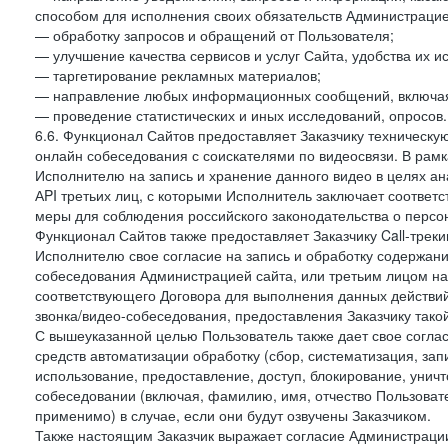
способом для исполнения своих обязательств Администрацие
— обработку запросов и обращений от Пользователя;
— улучшение качества сервисов и услуг Сайта, удобства их и
— таргетирование рекламных материалов;
— направление любых информационных сообщений, включая
— проведение статистических и иных исследований, опросов.
6.6. Функционал Сайтов предоставляет Заказчику техническ
онлайн собеседования с соискателями по видеосвязи. В рамк
Исполнителю на запись и хранение данного видео в целях а
АPI третьих лиц, с которыми Исполнитель заключает соотве
меры для соблюдения российского законодательства о персон
Функционал Сайтов также предоставляет Заказчику Call-трекинг
Исполнителю свое согласие на запись и обработку содержани
собеседования Администрацией сайта, или третьим лицом на
соответствующего Договора для выполнения данных действий
звонка/видео-собеседования, предоставления Заказчику такой
С вышеуказанной целью Пользователь также дает свое согла
средств автоматизации обработку (сбор, систематизация, зап
использование, предоставление, доступ, блокирование, унич
собеседовании (включая, фамилию, имя, отчество Пользоват
применимо) в случае, если они будут озвучены Заказчиком.
Также настоящим Заказчик выражает согласие Администраци