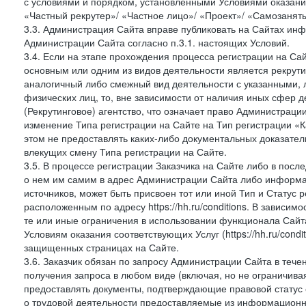
с условиями и порядком, установленными Условиями оказания У
«Частный рекрутер»/ «Частное лицо»/ «Проект»/ «Самозаняты
3.3. Администрация Сайта вправе публиковать на Сайтах ин
Администрации Сайта согласно п.3.1. настоящих Условий.
3.4. Если на этапе прохождения процесса регистрации на Сай
основным или одним из видов деятельности является рекрутин
аналогичный либо смежный вид деятельности с указанными, 
физических лиц, то, вне зависимости от наличия иных сфер д
(Рекрутинговое) агентство, что означает право Администраци
изменение Типа регистрации на Сайте на Тип регистрации «К
этом не предоставлять каких-либо документальных доказател
влекущих смену Типа регистрации на Сайте.
3.5. В процессе регистрации Заказчика на Сайте либо в пос
о нем им самим в адрес Администрации Сайта либо информа
источников, может быть присвоен тот или иной Тип и Статус 
расположенным по адресу https://hh.ru/conditions. В зависим
те или иные ограничения в использовании функционала Сайта
Условиям оказания соответствующих Услуг (https://hh.ru/condi
защищенных страницах на Сайте.
3.6. Заказчик обязан по запросу Администрации Сайта в теч
получения запроса в любом виде (включая, но не ограничива
предоставлять документы, подтверждающие правовой статус с
о трудовой деятельности предоставляемые из информацион