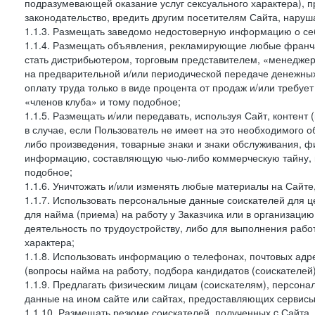
подразумевающей оказание услуг сексуального характера), 
законодательство, вредить другим посетителям Сайта, наруша
1.1.3. Размещать заведомо недостоверную информацию о себ
1.1.4. Размещать объявления, рекламирующие любые франча
стать дистрибьютером, торговым представителем, «менедже
на предварительной и/или периодической передаче денежны
оплату труда только в виде процента от продаж и/или требуе
«членов клуба» и тому подобное;
1.1.5. Размещать и/или передавать, используя Сайт, контент
в случае, если Пользователь не имеет на это необходимого 
либо произведения, товарные знаки и знаки обслуживания,
информацию, составляющую чью-либо коммерческую тайну, и
подобное;
1.1.6. Уничтожать и/или изменять любые материалы на Сайте
1.1.7. Использовать персональные данные соискателей для ц
для найма (приема) на работу у Заказчика или в организаци
деятельность по трудоустройству, либо для выполнения рабо
характера;
1.1.8. Использовать информацию о телефонах, почтовых адре
(вопросы найма на работу, подбора кандидатов (соискателей
1.1.9. Предлагать физическим лицам (соискателям), персон
данные на ином сайте или сайтах, предоставляющих сервисы 
1.1.10. Размещать резюме соискателей, полученных c Сайта,