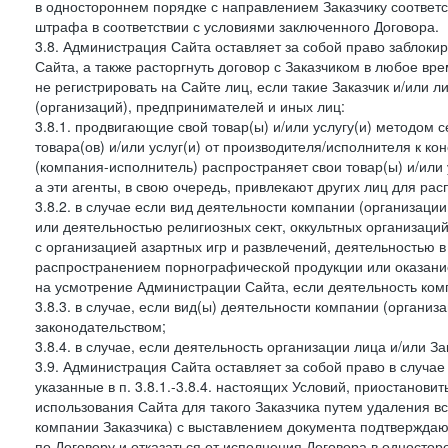
в одностороннем порядке с направлением Заказчику соответ
штрафа в соответствии с условиями заключенного Договора.
3.8. Администрация Сайта оставляет за собой право заблоки
Сайта, а также расторгнуть договор с Заказчиком в любое в
не регистрировать на Сайте лиц, если такие Заказчик и/или 
(организаций), предпринимателей и иных лиц:
3.8.1. продвигающие свой товар(ы) и/или услугу(и) методом 
товара(ов) и/или услуг(и) от производителя/исполнителя к к
(компания-исполнитель) распространяет свои товар(ы) и/или 
а эти агенты, в свою очередь, привлекают других лиц для ра
3.8.2. в случае если вид деятельности компании (организаци
или деятельностью религиозных сект, оккультных организаций
с организацией азартных игр и развлечений, деятельностью 
распространением порнографической продукции или оказанием
на усмотрение Администрации Сайта, если деятельность ком
3.8.3. в случае, если вид(ы) деятельности компании (органи
законодательством;
3.8.4. в случае, если деятельность организации лица и/или З
3.9. Администрация Сайта оставляет за собой право в случа
указанные в п. 3.8.1.-3.8.4. настоящих Условий, приостанови
использования Сайта для такого Заказчика путем удаления 
компании Заказчика) с выставлением документа подтверждаю
по Договору и отказаться от исполнения Договора в односто