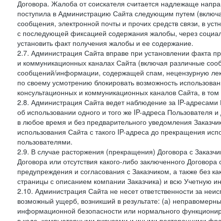
Договора. Жалоба от соискателя считается надлежаще напра
поступила в Администрацию Сайта следующим путем (включая
сообщения, электронной почты и прочих средств связи, в уст
с последующей фиксацией содержания жалобы, через социа
установить факт получения жалобы и ее содержание.
2.7. Администрация Сайта вправе при установлении факта 
и коммуникационных каналах Сайта (включая различные сооб
сообщений/информации, содержащей спам, нецензурную лекс
по своему усмотрению блокировать возможность использов
консультационных и коммуникационных каналов Сайта, в том 
2.8. Администрация Сайта ведет наблюдение за IP-адресами 
об использовании одного и того же IP-адреса Пользователя 
в любое время и без предварительного уведомления Заказчи
использования Сайта с такого IP-адреса до прекращения исп
пользователями.
2.9. В случае расторжения (прекращения) Договора с Заказч
Договора или отсутствия какого-либо заключенного Договора
предупреждения и согласования с Заказчиком, а также без к
страницы с описанием компании Заказчика) и всю Учетную и
2.10. Администрация Сайта не несет ответственности за неи
возможный ущерб, возникший в результате: (а) неправомерн
информационной безопасности или нормального функциониров
в коде, компьютерными вирусами и иными посторонними фраг