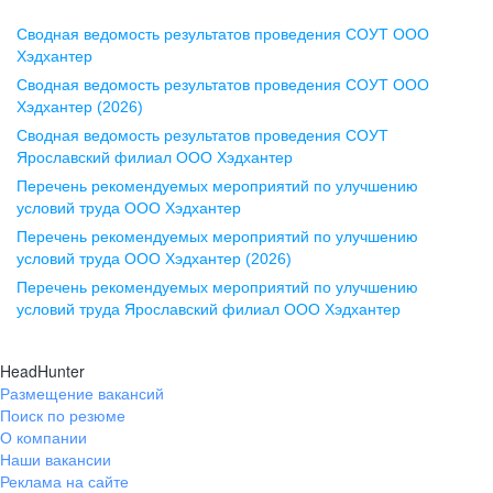
Сводная ведомость результатов проведения СОУТ ООО
Воронеж
Хэдхантер
Сводная ведомость результатов проведения СОУТ ООО
ул. Комиссаржевской, д. 10,
Хэдхантер (2026)
офис 1212
Сводная ведомость результатов проведения СОУТ
+7 473 280-05-05
Ярославский филиал ООО Хэдхантер
pr@vrn.hh.ru
Перечень рекомендуемых мероприятий по улучшению
условий труда ООО Хэдхантер
Казань
Перечень рекомендуемых мероприятий по улучшению
ул. Спартаковская, д. 2А, этаж 3,
условий труда ООО Хэдхантер (2026)
помещение 15
Перечень рекомендуемых мероприятий по улучшению
условий труда Ярославский филиал ООО Хэдхантер
+7 843 212-12-50
pr@kzn.hh.ru
HeadHunter
Размещение вакансий
Екатеринбург
Поиск по резюме
ул. Боевых Дружин, стр. 20,
О компании
5 этаж, офис 505, 521
Наши вакансии
Реклама на сайте
+7 343 226-79-99