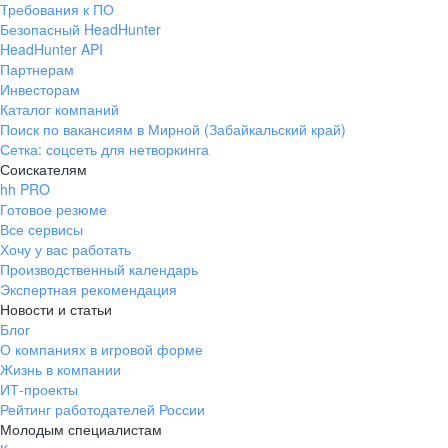
Требования к ПО
pr@ural.hh.ru
Безопасный HeadHunter
HeadHunter API
Краснодар
Партнерам
Инвесторам
ул. Янковского, д. 169, 7 этаж,
Каталог компаний
706 каб.
Поиск по вакансиям в Мирной (Забайкальский край)
+7 861 205-55-57
Сетка: соцсеть для нетворкинга
pr@krd.hh.ru
Соискателям
hh PRO
Готовое резюме
Владивосток
Все сервисы
пер. Ланинский д. 4, офис 3.4
Хочу у вас работать
Производственный календарь
+7 423 202-33-28
Экспертная рекомендация
pr@dv.hh.ru
Новости и статьи
Блог
Новосибирск
О компаниях в игровой форме
Жизнь в компании
ул. Большевистская, д. 35,
ИТ-проекты
помещение 21
Рейтинг работодателей России
+7 383 207-94-64
Молодым специалистам