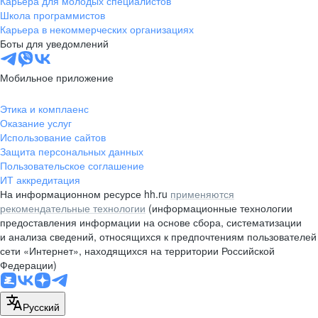
Карьера для молодых специалистов
pr@nsk.hh.ru
Школа программистов
Карьера в некоммерческих организациях
Минск
Боты для уведомлений
пр-т Дзержинского, д. 57,
10 этаж, помещение 45-1
Мобильное приложение
+375 (17)
336-03-02
Этика и комплаенс
pr@rabota.by
Оказание услуг
Использование сайтов
Алматы
Защита персональных данных
Пользовательское соглашение
пр. Абая, д. 151, БЦ Алатау,
ИТ аккредитация
12 этаж, офис 1209
На информационном ресурсе hh.ru
применяются
+7 727 232-13-13
рекомендательные технологии
(информационные технологии
pr@headhunter.com.kz
предоставления информации на основе сбора, систематизации
и анализа сведений, относящихся к предпочтениям пользователей
сети «Интернет», находящихся на территории Российской
Федерации)
Русский