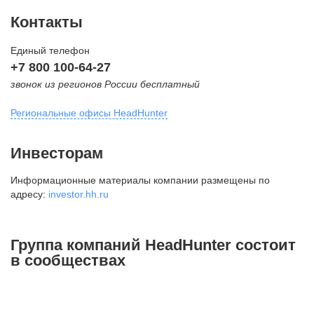
Контакты
Единый телефон
+7 800 100-64-27
звонок из регионов России бесплатный
Региональные офисы HeadHunter
Москва
Инвесторам
внутригородская территория
Информационные материалы компании размещены по
Муниципальный округ Тверской,
адресу:
investor.hh.ru
2-я Брестская ул., д. 48,
помещение 25
+7 495 974-64-27
Группа компаний HeadHunter состоит
+7 495 980-64-27
в сообществах
+7 495 134-92-24
press@hh.ru